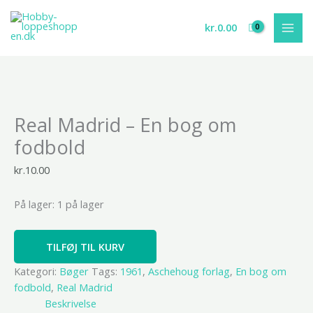
Gå
til
kr.
0.00
indholdet
Real
Real Madrid – En bog om
Madrid
-
fodbold
En
bog
kr.
10.00
om
fodbold
På lager:
1 på lager
antal
TILFØJ TIL KURV
Kategori:
Bøger
Tags:
1961
,
Aschehoug forlag
,
En bog om
fodbold
,
Real Madrid
Beskrivelse