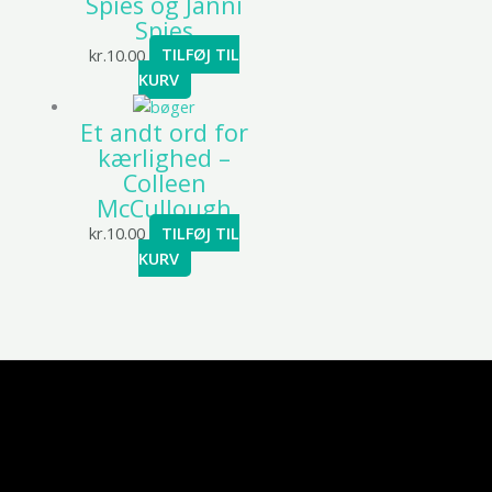
Spies og Janni
Spies
kr.
10.00
TILFØJ TIL
KURV
Et andt ord for
kærlighed –
Colleen
McCullough
kr.
10.00
TILFØJ TIL
KURV