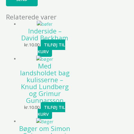
Relaterede varer
Inderside –
David Beckham
kr.
10.00
TILFØJ TIL
KURV
Med
landsholdet bag
kulisserne –
Knud Lundberg
og Grimur
Gunnarsson
kr.
10.00
TILFØJ TIL
KURV
Bøger om Simon