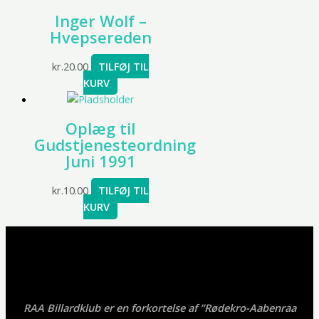
Inger Wolf –
Hvepsereden
kr.
20.00
TILFØJ TIL
KURV
Oplæg til
Gudstjenesteordning
Juni 1991
kr.
10.00
TILFØJ TIL
KURV
RAA Billardklub er en forkortelse af ”Rødekro-Aabenraa