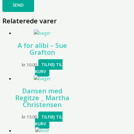
Relaterede varer
A for alibi – Sue
Grafton
kr.
10.00
TILFØJ TIL
KURV
Dansen med
Regitze _ Martha
Christensen
kr.
15.00
TILFØJ TIL
KURV