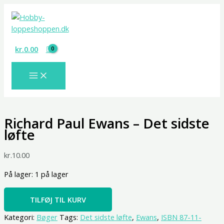
Gå
Richard
til
Paul
indholdet
Ewans
-
kr.
0.00
Det
sidste
løfte
antal
Richard Paul Ewans – Det sidste
løfte
kr.
10.00
På lager:
1 på lager
TILFØJ TIL KURV
Kategori:
Bøger
Tags:
Det sidste løfte
,
Ewans
,
ISBN 87-11-