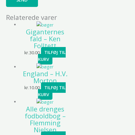
Relaterede varer
Giganternes
fald – Ken
Folltett
kr.
30.00
TILFØJ TIL
KURV
England – H.V.
Morton
kr.
10.00
TILFØJ TIL
KURV
Alle drenges
fodboldbog –
Flemming
Nielsen