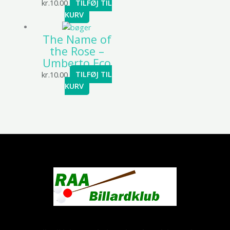
kr.
10.00
TILFØJ TIL
KURV
The Name of
the Rose –
Umberto Eco
kr.
10.00
TILFØJ TIL
KURV