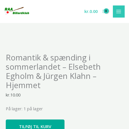
Gå
til
kr.
0.00
indholdet
Romantik
&
Romantik & spænding i
spænding
i
sommerlandet – Elsebeth
sommerlandet
Egholm & Jürgen Klahn –
-
Elsebeth
Hjemmet
Egholm
kr.
10.00
&
Jürgen
På lager:
1 på lager
Klahn
-
Hjemmet
TILFØJ TIL KURV
antal