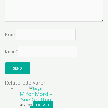
Navn
*
E-mail
*
Relaterede varer
M for Mord –
Sue Grafton
kr.
20.00
TILFØJ TIL