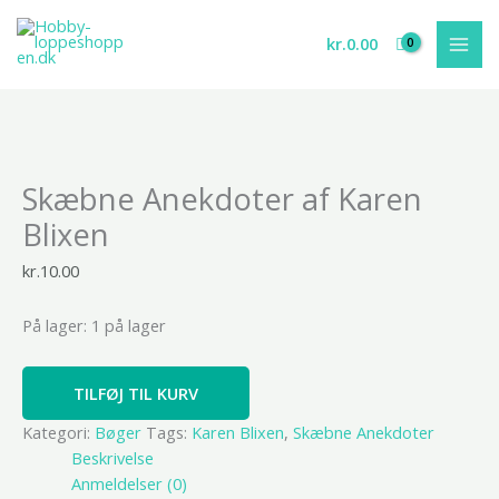
Gå
til
kr.
0.00
indholdet
Skæbne
Skæbne Anekdoter af Karen
Anekdoter
af
Blixen
Karen
Blixen
kr.
10.00
antal
På lager:
1 på lager
TILFØJ TIL KURV
Kategori:
Bøger
Tags:
Karen Blixen
,
Skæbne Anekdoter
Beskrivelse
Anmeldelser (0)