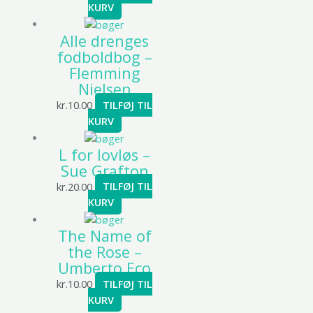
KURV
Alle drenges
fodboldbog –
Flemming
Nielsen
kr.
10.00
TILFØJ TIL
KURV
L for lovløs –
Sue Grafton
kr.
20.00
TILFØJ TIL
KURV
The Name of
the Rose –
Umberto Eco
kr.
10.00
TILFØJ TIL
KURV