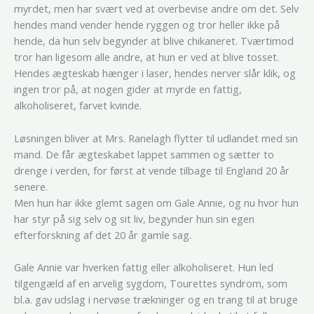
myrdet, men har svært ved at overbevise andre om det. Selv
hendes mand vender hende ryggen og tror heller ikke på
hende, da hun selv begynder at blive chikaneret. Tværtimod
tror han ligesom alle andre, at hun er ved at blive tosset.
Hendes ægteskab hænger i laser, hendes nerver slår klik, og
ingen tror på, at nogen gider at myrde en fattig,
alkoholiseret, farvet kvinde.
Løsningen bliver at Mrs. Ranelagh flytter til udlandet med sin
mand. De får ægteskabet lappet sammen og sætter to
drenge i verden, for først at vende tilbage til England 20 år
senere.
Men hun har ikke glemt sagen om Gale Annie, og nu hvor hun
har styr på sig selv og sit liv, begynder hun sin egen
efterforskning af det 20 år gamle sag.
Gale Annie var hverken fattig eller alkoholiseret. Hun led
tilgengæld af en arvelig sygdom, Tourettes syndrom, som
bl.a. gav udslag i nervøse trækninger og en trang til at bruge