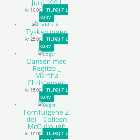
Juni 1991
kr.
10.00
TILFØJ TIL
KURV
Tyskerungen
kr.
25.00
TILFØJ TIL
KURV
Dansen med
Regitze _
Martha
Christensen
kr.
15.00
TILFØJ TIL
KURV
Tornfulgene 2.
del – Colleen
McCullough
kr.
10.00
TILFØJ TIL