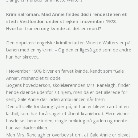
Kriminalroman. Mad Annie findes død i rendestenen et
sted i Vestlondon under strejken i november 1978.
Hvorfor tror en ung kvinde at det er mord?
Den populære engelske krimiforfatter Minette Walters er på
banen med en ny krimi. – Og den er ligeså god som de andre
hun har skrevet.
I November 1978 bliver en farvet kvinde, kendt som “Gale
Annie”, mishandlet til døde.
Bogens hovedperson, skolelærerinden Mrs. Ranelagh, finder
hende døende udenfor sit hjem, men da er det allerede for
sent, Gale Annie dør inden ambulancen når frem.
Den officielle forklaring lyder på, at hun er blevet ramt af en
lastbil, som har forårsaget et åbent kraniebrud. Flere vidner
havde set hende inden, dingle omkring på gaden og mente
hun var døddrukken.
Men Mrs. Ranelagh er overbevist om, at Gale Annie er blevet