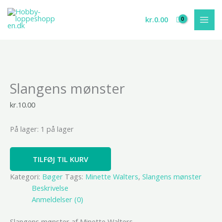
Gå
til
kr.
0.00
indholdet
Slangens
Slangens mønster
mønster
antal
kr.
10.00
På lager:
1 på lager
TILFØJ TIL KURV
Kategori:
Bøger
Tags:
Minette Walters
,
Slangens mønster
Beskrivelse
Anmeldelser (0)
Slangens mønster af Minette Walters