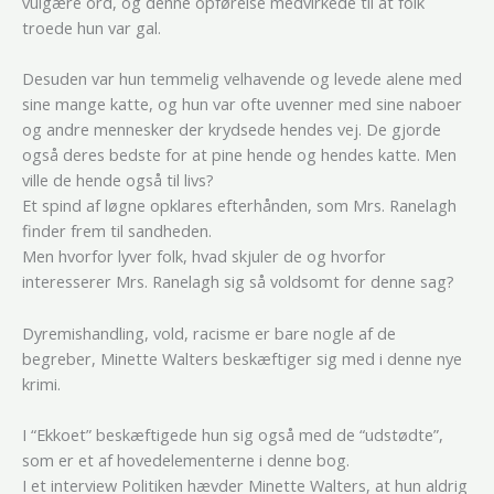
vulgære ord, og denne opførelse medvirkede til at folk
troede hun var gal.
Desuden var hun temmelig velhavende og levede alene med
sine mange katte, og hun var ofte uvenner med sine naboer
og andre mennesker der krydsede hendes vej. De gjorde
også deres bedste for at pine hende og hendes katte. Men
ville de hende også til livs?
Et spind af løgne opklares efterhånden, som Mrs. Ranelagh
finder frem til sandheden.
Men hvorfor lyver folk, hvad skjuler de og hvorfor
interesserer Mrs. Ranelagh sig så voldsomt for denne sag?
Dyremishandling, vold, racisme er bare nogle af de
begreber, Minette Walters beskæftiger sig med i denne nye
krimi.
I “Ekkoet” beskæftigede hun sig også med de “udstødte”,
som er et af hovedelementerne i denne bog.
I et interview Politiken hævder Minette Walters, at hun aldrig