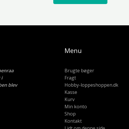
Menu
benraa
Brugte bøger
i
Fragt
ben blev
Hobby-loppeshoppen.dk
Kasse
Kurv
Min konto
Shop
Kontakt
Lidt om denne side