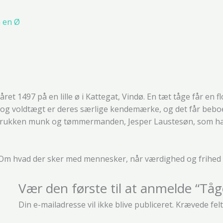
 en Ø
året 1497 på en lille ø i Kattegat, Vindø. En tæt tåge får en
nd og voldtægt er deres særlige kendemærke, og det får beboer
fordrukken munk og tømmermanden, Jesper Laustesøn, som ha
Om hvad der sker med mennesker, når værdighed og frihed 
Vær den første til at anmelde “T
Din e-mailadresse vil ikke blive publiceret.
Krævede fel