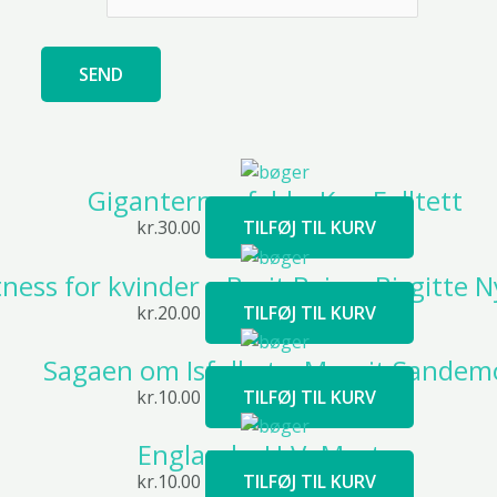
Giganternes fald – Ken Folltett
kr.
30.00
TILFØJ TIL KURV
tness for kvinder – Berit Bai og Birgitte
kr.
20.00
TILFØJ TIL KURV
Sagaen om Isfolket – Margit Sandem
kr.
10.00
TILFØJ TIL KURV
England – H.V. Morton
kr.
10.00
TILFØJ TIL KURV