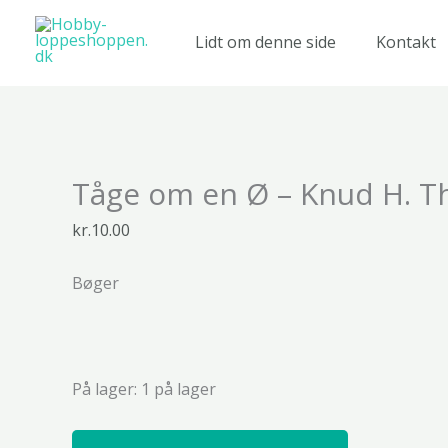
Gå
til
Lidt om denne side
Kontakt
indholdet
Tåge
Tåge om en Ø – Knud H. 
om
en
kr.
10.00
Ø
-
Bøger
Knud
H.
Thomsen
antal
På lager:
1 på lager