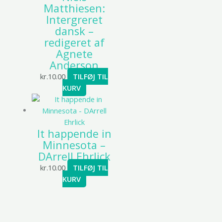
Matthiesen:
Intergreret
dansk –
redigeret af
Agnete
Anderson
kr.
10.00
TILFØJ TIL
KURV
It happende in
Minnesota –
DArrell Ehrlick
kr.
10.00
TILFØJ TIL
KURV