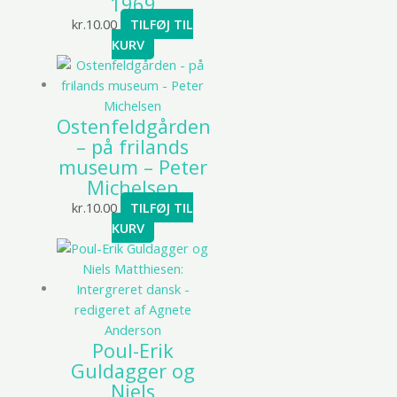
1969
kr.
10.00
TILFØJ TIL
KURV
Ostenfeldgården
– på frilands
museum – Peter
Michelsen
kr.
10.00
TILFØJ TIL
KURV
Poul-Erik
Guldagger og
Niels