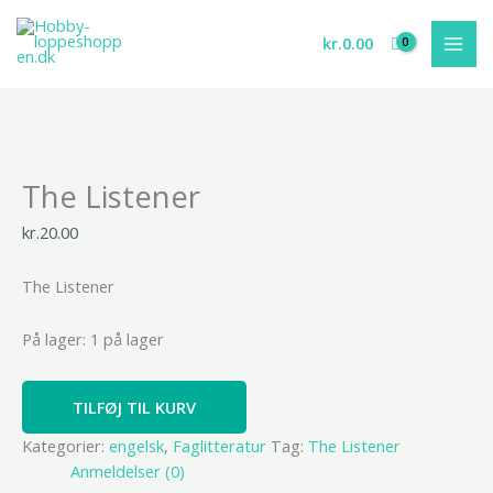
Gå
til
kr.
0.00
indholdet
The
The Listener
Listener
antal
kr.
20.00
The Listener
På lager:
1 på lager
TILFØJ TIL KURV
Kategorier:
engelsk
,
Faglitteratur
Tag:
The Listener
Anmeldelser (0)