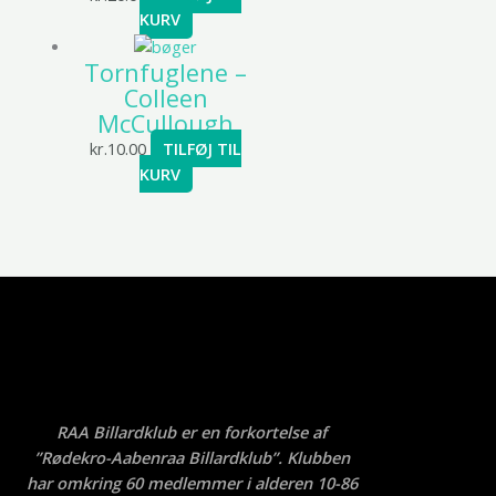
KURV
Tornfuglene –
Colleen
McCullough
kr.
10.00
TILFØJ TIL
KURV
RAA Billardklub er en forkortelse af
”Rødekro-Aabenraa Billardklub”. Klubben
har omkring 60 medlemmer i alderen 10-86