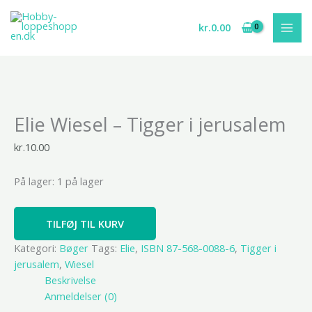
Gå
til
kr.
0.00
indholdet
Elie
Elie Wiesel – Tigger i jerusalem
Wiesel
-
kr.
10.00
Tigger
i
På lager:
1 på lager
jerusalem
antal
TILFØJ TIL KURV
Kategori:
Bøger
Tags:
Elie
,
ISBN 87-568-0088-6
,
Tigger i
jerusalem
,
Wiesel
Beskrivelse
Anmeldelser (0)