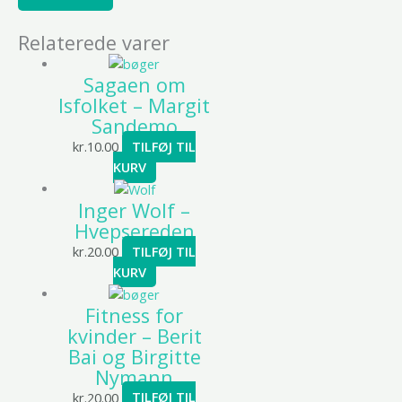
Relaterede varer
Sagaen om
Isfolket – Margit
Sandemo
kr.
10.00
TILFØJ TIL
KURV
Inger Wolf –
Hvepsereden
kr.
20.00
TILFØJ TIL
KURV
Fitness for
kvinder – Berit
Bai og Birgitte
Nymann
kr.
20.00
TILFØJ TIL