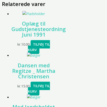
Relaterede varer
Oplæg til
Gudstjenesteordning
Juni 1991
kr.
10.00
TILFØJ TIL
KURV
Dansen med
Regitze _ Martha
Christensen
kr.
15.00
TILFØJ TIL
KURV
Med landsholdet