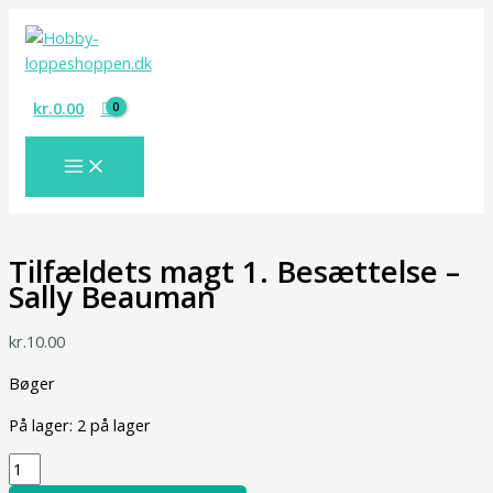
Gå
Tilfældets
til
magt
indholdet
1.
Besættelse
kr.
0.00
-
Sally
Beauman
antal
Tilfældets magt 1. Besættelse –
Sally Beauman
kr.
10.00
Bøger
På lager:
2 på lager