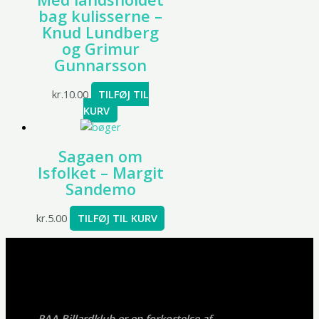
bag kulisserne –
Knud Lundberg
og Grimur
Gunnarsson
kr.
10.00
TILFØJ TIL
KURV
Sagaen om
Isfolket – Margit
Sandemo
kr.
5.00
TILFØJ TIL KURV
RAA Billardklub er en forkortelse af