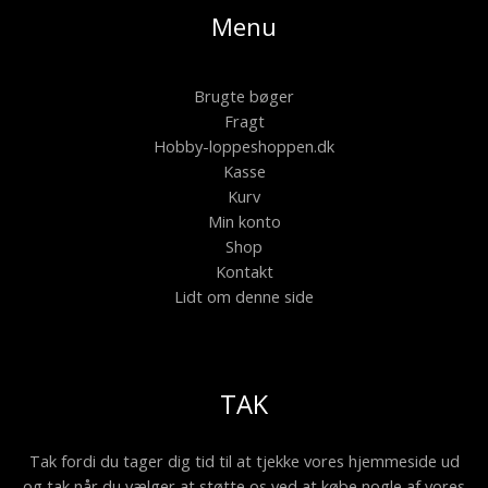
Menu
Brugte bøger
Fragt
Hobby-loppeshoppen.dk
Kasse
Kurv
Min konto
Shop
Kontakt
Lidt om denne side
TAK
Tak fordi du tager dig tid til at tjekke vores hjemmeside ud
og tak når du vælger at støtte os ved at købe nogle af vores