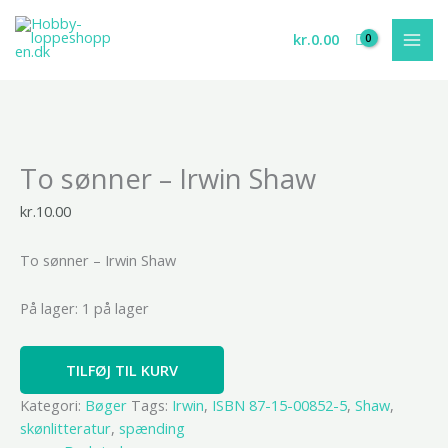
Gå
til
kr.
0.00
indholdet
To
To sønner – Irwin Shaw
sønner
-
kr.
10.00
Irwin
Shaw
To sønner – Irwin Shaw
antal
På lager:
1 på lager
TILFØJ TIL KURV
Kategori:
Bøger
Tags:
Irwin
,
ISBN 87-15-00852-5
,
Shaw
,
skønlitteratur
,
spænding