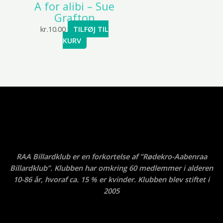
A for alibi – Sue
Grafton
kr.
10.00
TILFØJ TIL
KURV
RAA Billardklub er en forkortelse af ”Rødekro-Aabenraa
Billardklub”. Klubben har omkring 60 medlemmer i alderen
10-86 år, hvoraf ca. 15 % er kvinder. Klubben blev stiftet i
2005