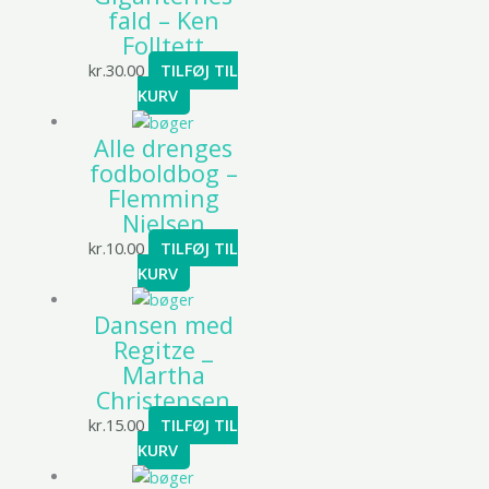
fald – Ken
Folltett
kr.
30.00
TILFØJ TIL
KURV
Alle drenges
fodboldbog –
Flemming
Nielsen
kr.
10.00
TILFØJ TIL
KURV
Dansen med
Regitze _
Martha
Christensen
kr.
15.00
TILFØJ TIL
KURV