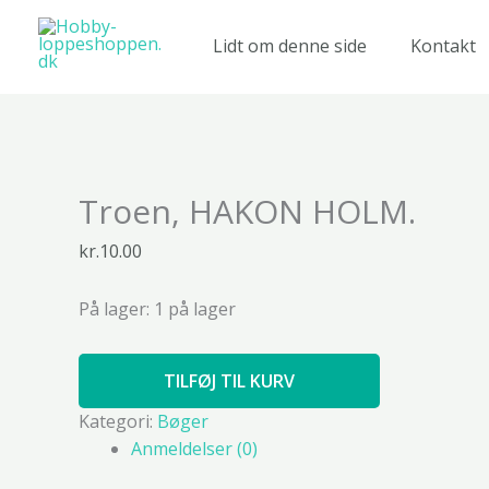
Gå
til
Lidt om denne side
Kontakt
indholdet
Troen,
Troen, HAKON HOLM.
HAKON
HOLM.
kr.
10.00
antal
På lager:
1 på lager
TILFØJ TIL KURV
Kategori:
Bøger
Anmeldelser (0)