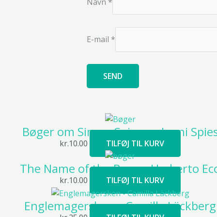
Navn
*
E-mail
*
Bøger om Simon Spies og Janni Spie
kr.
10.00
TILFØJ TIL KURV
The Name of the Rose – Umberto Ec
kr.
10.00
TILFØJ TIL KURV
Englemagersken – Camilla Läckberg