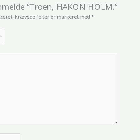
t anmelde “Troen, HAKON HOLM.”
iceret.
Krævede felter er markeret med
*