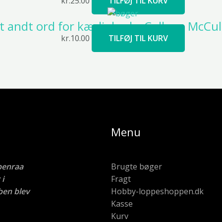
kr.
25.00
TILFØJ TIL KURV
t andt ord for kærlighed – Colleen McCu
kr.
10.00
TILFØJ TIL KURV
Menu
benraa
Brugte bøger
i
Fragt
ben blev
Hobby-loppeshoppen.dk
Kasse
Kurv