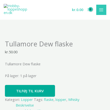
Gå
til
kr.
0.00
indholdet
Tullamore
Tullamore Dew flaske
Dew
flaske
kr.
50.00
antal
Tullamore Dew flaske
På lager:
1 på lager
TILFØJ TIL KURV
Kategori:
Lopper
Tags:
flaske
,
lopper
,
Whisky
Beskrivelse