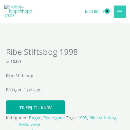
Gå
til
kr.
0.00
indholdet
Ribe
Ribe Stiftsbog 1998
Stiftsbog
1998
kr.
10.00
antal
Ribe Stiftsbog
På lager:
1 på lager
TILFØJ TIL KURV
Kategorier:
Bøger
,
Ribe egnen
Tags:
1998
,
Ribe stiftsbog
Beskrivelse