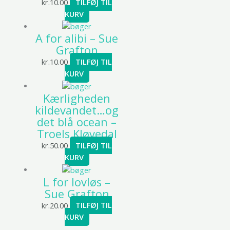
kr.
10.00
TILFØJ TIL
KURV
A for alibi – Sue
Grafton
kr.
10.00
TILFØJ TIL
KURV
Kærligheden
kildevandet…og
det blå ocean –
Troels Kløvedal
kr.
50.00
TILFØJ TIL
KURV
L for lovløs –
Sue Grafton
kr.
20.00
TILFØJ TIL
KURV