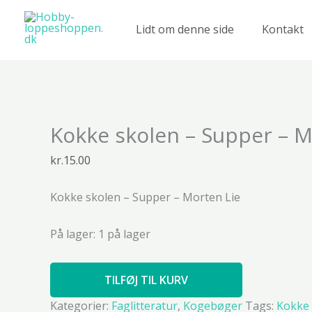
Gå
til
Lidt om denne side
Kontakt
indholdet
Kokke
Kokke skolen – Supper – M
skolen
-
kr.
15.00
Supper
-
Kokke skolen – Supper – Morten Lie
Morten
Lie
antal
På lager:
1 på lager
TILFØJ TIL KURV
Kategorier:
Faglitteratur
,
Kogebøger
Tags:
Kokke 