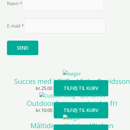
Navn
*
E-mail
*
Succes med LCHF – Ulrika Davidsson
kr.
25.00
TILFØJ TIL KURV
Outdoor living – spis i det fri
kr.
10.00
TILFØJ TIL KURV
Måltider – Katrine Klinken