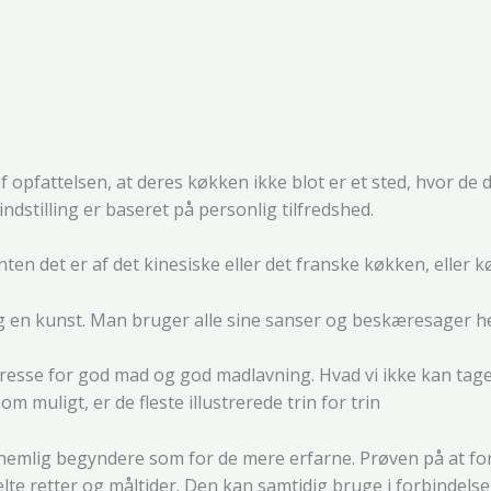
pfattelsen, at deres køkken ikke blot er et sted, hvor de d
dstilling er baseret på personlig tilfredshed.
enten det er af det kinesiske eller det franske køkken, elle
ning en kunst. Man bruger alle sine sanser og beskæresager 
nteresse for god mad og god madlavning. Hvad vi ikke kan tage 
m muligt, er de fleste illustrerede trin for trin
ig begyndere som for de mere erfarne. Prøven på at forklare
elte retter og måltider. Den kan samtidig bruge i forbinde