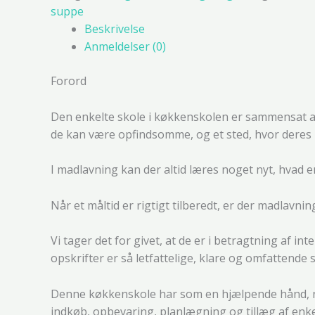
suppe
Beskrivelse
Anmeldelser (0)
Forord
Den enkelte skole i køkkenskolen er sammensat af o
de kan være opfindsomme, og et sted, hvor deres in
I madlavning kan der altid læres noget nyt, hvad 
Når et måltid er rigtigt tilberedt, er der madlav
Vi tager det for givet, at de er i betragtning af i
opskrifter er så letfattelige, klare og omfattende so
Denne køkkenskole har som en hjælpende hånd, neml
indkøb, opbevaring, planlægning og tillæg af enk