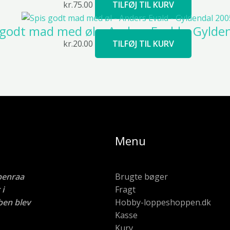
kr.
75.00
TILFØJ TIL KURV
 godt mad med øl – Anders Evald – Gylde
kr.
20.00
TILFØJ TIL KURV
Menu
benraa
Brugte bøger
i
Fragt
ben blev
Hobby-loppeshoppen.dk
Kasse
Kurv