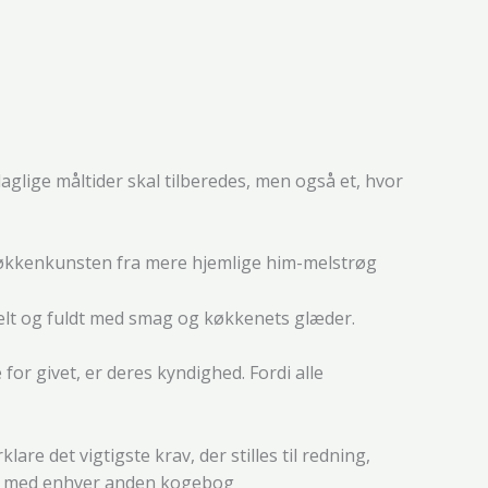
aglige måltider skal tilberedes, men også et, hvor
r køkkenkunsten fra mere hjemlige him-melstrøg
helt og fuldt med smag og køkkenets glæder.
for givet, er deres kyndighed. Fordi alle
 det vigtigste krav, der stilles til redning,
lse med enhver anden kogebog