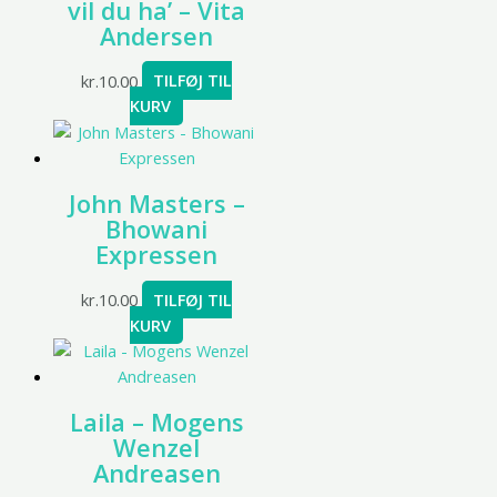
vil du ha’ – Vita
Andersen
kr.
10.00
TILFØJ TIL
KURV
John Masters –
Bhowani
Expressen
kr.
10.00
TILFØJ TIL
KURV
Laila – Mogens
Wenzel
Andreasen