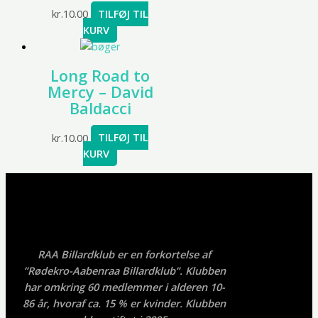
kr.
10.00
TILFØJ TIL
KURV
Long Road to
Mercy – David
Baldacci
kr.
10.00
TILFØJ TIL
KURV
RAA Billardklub er en forkortelse af
”Rødekro-Aabenraa Billardklub”. Klubben
har omkring 60 medlemmer i alderen 10-
86 år, hvoraf ca. 15 % er kvinder. Klubben