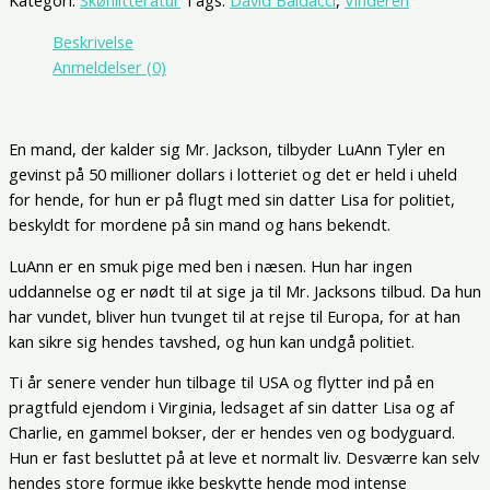
Kategori:
Skønlitteratur
Tags:
David Baldacci
,
Vinderen
Beskrivelse
Anmeldelser (0)
En mand, der kalder sig Mr. Jackson, tilbyder LuAnn Tyler en
gevinst på 50 millioner dollars i lotteriet og det er held i uheld
for hende, for hun er på flugt med sin datter Lisa for politiet,
beskyldt for mordene på sin mand og hans bekendt.
LuAnn er en smuk pige med ben i næsen. Hun har ingen
uddannelse og er nødt til at sige ja til Mr. Jacksons tilbud. Da hun
har vundet, bliver hun tvunget til at rejse til Europa, for at han
kan sikre sig hendes tavshed, og hun kan undgå politiet.
Ti år senere vender hun tilbage til USA og flytter ind på en
pragtfuld ejendom i Virginia, ledsaget af sin datter Lisa og af
Charlie, en gammel bokser, der er hendes ven og bodyguard.
Hun er fast besluttet på at leve et normalt liv. Desværre kan selv
hendes store formue ikke beskytte hende mod intense