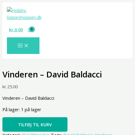
Gå
Vinderen
til
-
indholdet
David
Baldacci
kr.
0.00
antal
Vinderen – David Baldacci
kr.
25.00
Vinderen – David Baldacci
På lager:
1 på lager
TILFØJ TIL KURV