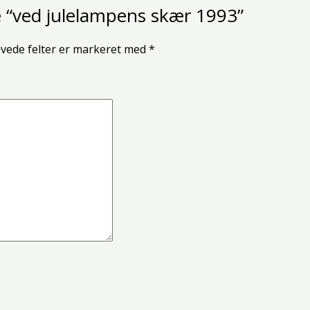
e “ved julelampens skær 1993”
vede felter er markeret med
*