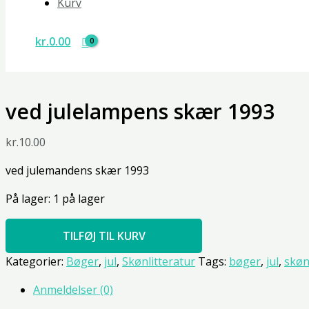
Kurv
kr.
0.00
ved julelampens skær 1993
kr.
10.00
ved julemandens skær 1993
På lager:
1 på lager
TILFØJ TIL KURV
Kategorier:
Bøger
,
jul
,
Skønlitteratur
Tags:
bøger
,
jul
,
skøn
Anmeldelser (0)