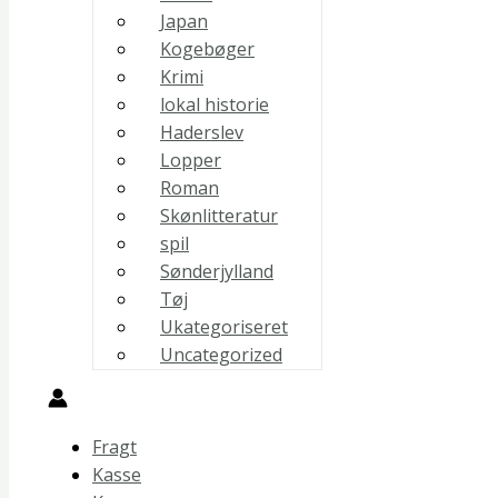
Japan
Kogebøger
Krimi
lokal historie
Haderslev
Lopper
Roman
Skønlitteratur
spil
Sønderjylland
Tøj
Ukategoriseret
Uncategorized
Fragt
Kasse