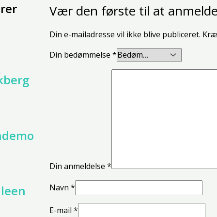
rer
Vær den første til at anmeld
Din e-mailadresse vil ikke blive publiceret.
Kræ
Din bedømmelse
*
kberg
andemo
Din anmeldelse
*
Navn
*
lleen
E-mail
*