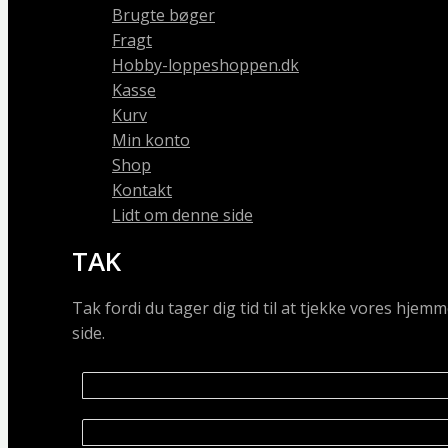
Brugte bøger
Fragt
Hobby-loppeshoppen.dk
Kasse
Kurv
Min konto
Shop
Kontakt
Lidt om denne side
TAK
Tak fordi du tager dig tid til at tjekke vores hj
side.