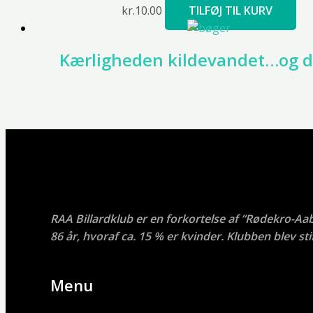
kr.
10.00
TILFØJ TIL KURV
Kærligheden kildevandet…og d
RAA Billardklub er en forkortelse af ”Rødekro-Aa
86 år, hvoraf ca. 15 % er kvinder. Klubben blev stif
Menu