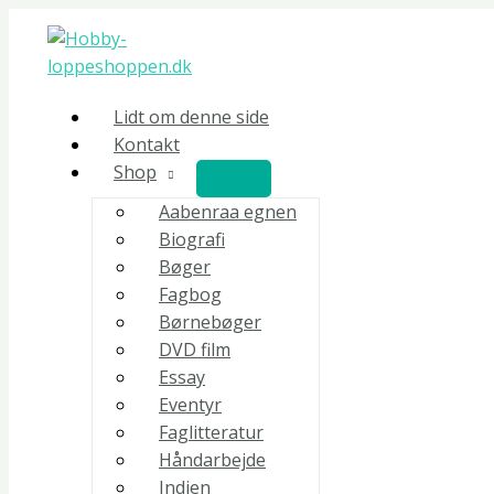
Gå
ved
til
julelampens
indholdet
skær
1993
Lidt om denne side
antal
Kontakt
Shop
Aabenraa egnen
Biografi
Bøger
Fagbog
Børnebøger
DVD film
Essay
Eventyr
Faglitteratur
Håndarbejde
Indien