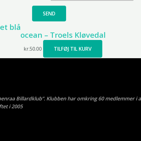
et blå
ocean – Troels Kløvedal
kr.
50.00
TILFØJ TIL KURV
benraa Billardklub”. Klubben har omkring 60 medlemmer i a
tet i 2005