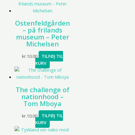
Ostenfeldgården
– på frilands
museum – Peter
Michelsen
kr.
10.00
TILFØJ TIL
KURV
The challenge of
nationhood –
Tom Mboya
kr.
10.00
TILFØJ TIL
KURV