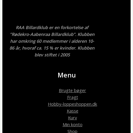
RAA Billardklub er en forkortelse af
”Rødekro-Aabenraa Billardklub”. Klubben
har omkring 60 medlemmer i alderen 10-
86 år, hvoraf ca. 15 % er kvinder. Klubben
blev stiftet i 2005
Menu
Brugte bøger
Fragt
Hobby-loppeshoppen.dk
Kasse
Kurv
Min konto
Shop