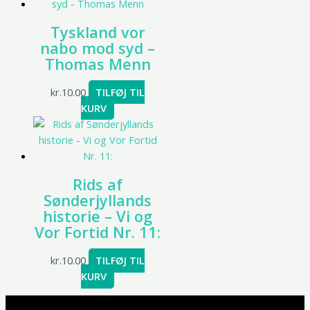
Tyskland vor
nabo mod syd –
Thomas Menn
kr.
10.00
TILFØJ TIL
KURV
Rids af
Sønderjyllands
historie – Vi og
Vor Fortid Nr. 11:
kr.
10.00
TILFØJ TIL
KURV