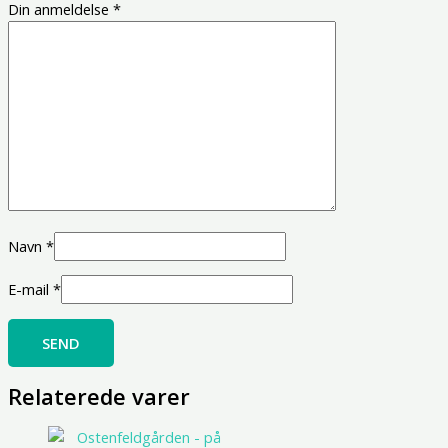
Din anmeldelse
*
Navn
*
E-mail
*
Relaterede varer