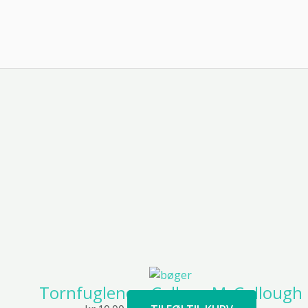
Tornfuglene – Colleen McCullough