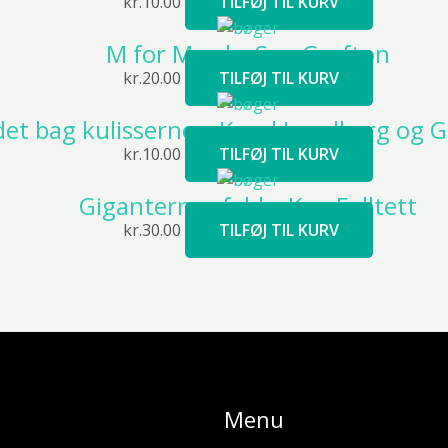
kr.
10.00
TILFØJ TIL KURV
M for Mord – Sue Grafton
kr.
20.00
TILFØJ TIL KURV
det bag kulisserne – Knud Lundberg og 
kr.
10.00
TILFØJ TIL KURV
Giganternes fald – Ken Folltett
kr.
30.00
TILFØJ TIL KURV
Menu