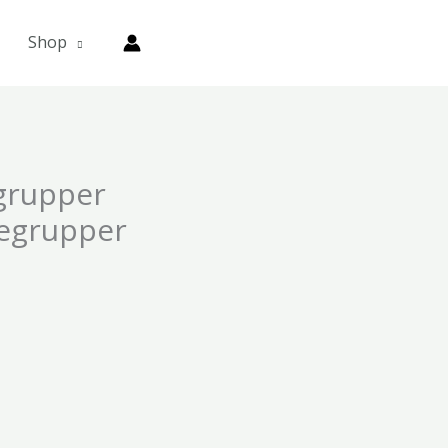
Shop
grupper
legrupper