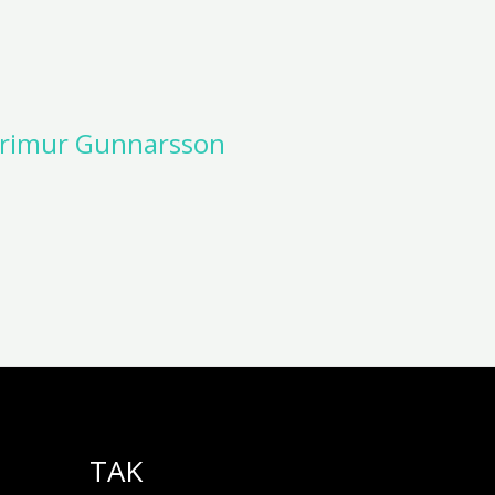
Grimur Gunnarsson
TAK