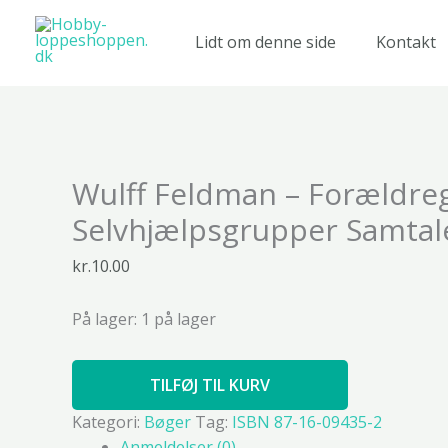
Gå
til
Lidt om denne side
Kontakt
indholdet
Wulff
Wulff Feldman – Forældre
Feldman
-
Selvhjælpsgrupper Samta
Forældregrupper
Selvhjælpsgrupper
kr.
10.00
Samtalegrupper
antal
På lager:
1 på lager
TILFØJ TIL KURV
Kategori:
Bøger
Tag:
ISBN 87-16-09435-2
Anmeldelser (0)