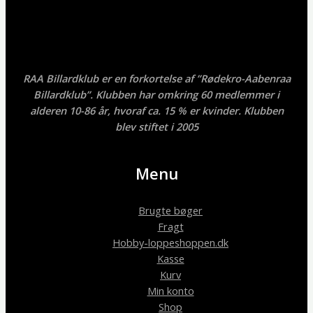
RAA Billardklub er en forkortelse af ”Rødekro-Aabenraa
Billardklub”. Klubben har omkring 60 medlemmer i
alderen 10-86 år, hvoraf ca. 15 % er kvinder. Klubben
blev stiftet i 2005
Menu
Brugte bøger
Fragt
Hobby-loppeshoppen.dk
Kasse
Kurv
Min konto
Shop