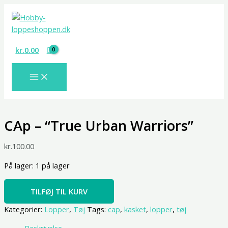
Gå
CAp
til
-
indholdet
"True
Urban
kr.
0.00
Warriors"
antal
CAp – “True Urban Warriors”
kr.
100.00
På lager:
1 på lager
TILFØJ TIL KURV
Kategorier:
Lopper
,
Tøj
Tags:
cap
,
kasket
,
lopper
,
tøj