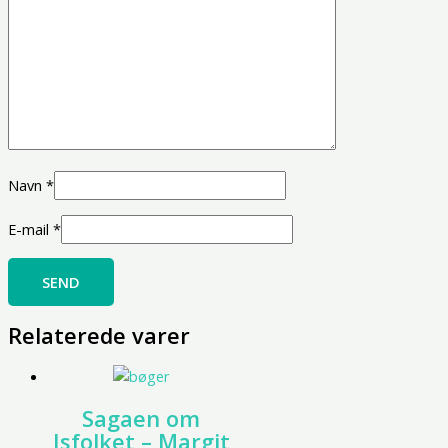
Navn
*
E-mail
*
Relaterede varer
Sagaen om
Isfolket – Margit