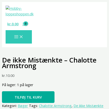
Gå
De
til
ikke
indholdet
Mistænkte
-
kr.
0.00
Chalotte
Armstrong
antal
De ikke Mistænkte – Chalotte
Armstrong
kr.
10.00
På lager:
1 på lager
TILFØJ TIL KURV
Kategori:
Bøger
Tags:
Chalotte Armstrong
,
De ikke Mistænkte