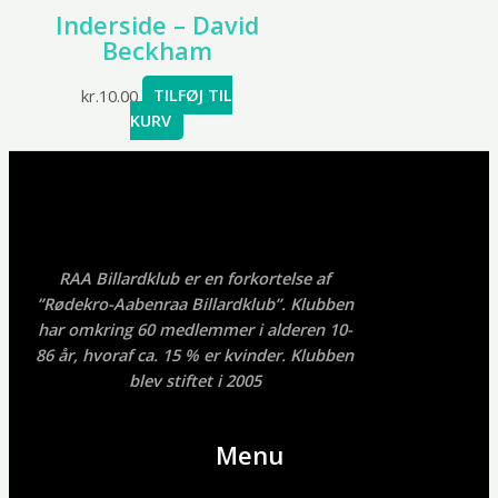
Inderside – David
Beckham
kr.
10.00
TILFØJ TIL
KURV
RAA Billardklub er en forkortelse af
”Rødekro-Aabenraa Billardklub”. Klubben
har omkring 60 medlemmer i alderen 10-
86 år, hvoraf ca. 15 % er kvinder. Klubben
blev stiftet i 2005
Menu