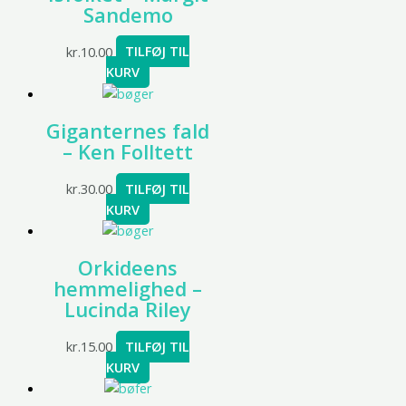
Sandemo
kr.
10.00
TILFØJ TIL
KURV
Giganternes fald
– Ken Folltett
kr.
30.00
TILFØJ TIL
KURV
Orkideens
hemmelighed –
Lucinda Riley
kr.
15.00
TILFØJ TIL
KURV