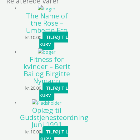
Relaterede varer
The Name of
the Rose –
Umberto Eco
kr.
10.00
TILFØJ TIL
KURV
Fitness for
kvinder – Berit
Bai og Birgitte
Nymann
kr.
20.00
TILFØJ TIL
KURV
Oplæg til
Gudstjenesteordning
Juni 1991
kr.
10.00
TILFØJ TIL
KURV