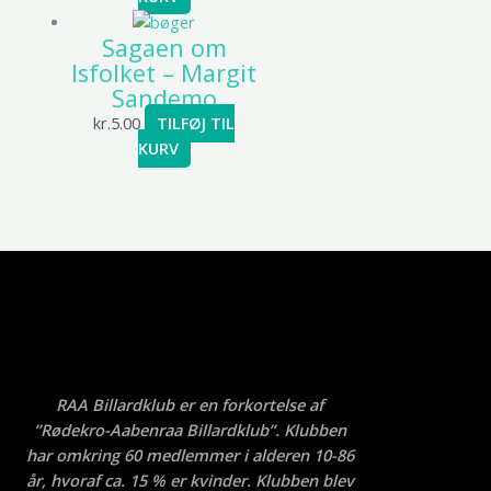
Sagaen om
Isfolket – Margit
Sandemo
kr.
5.00
TILFØJ TIL
KURV
RAA Billardklub er en forkortelse af
”Rødekro-Aabenraa Billardklub”. Klubben
har omkring 60 medlemmer i alderen 10-86
år, hvoraf ca. 15 % er kvinder. Klubben blev