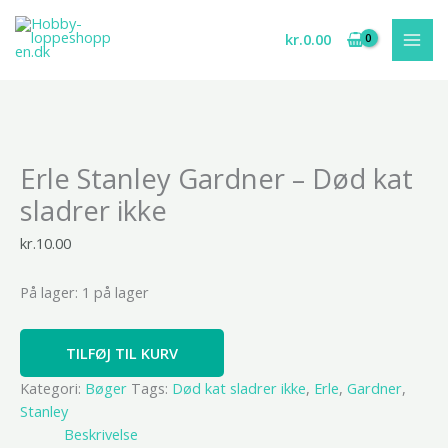
Gå
til
kr.
0.00
indholdet
Erle
Erle Stanley Gardner – Død kat
Stanley
Gardner
sladrer ikke
-
Død
kr.
10.00
kat
sladrer
På lager:
1 på lager
ikke
antal
TILFØJ TIL KURV
Kategori:
Bøger
Tags:
Død kat sladrer ikke
,
Erle
,
Gardner
,
Stanley
Beskrivelse