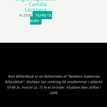
– Camilla
Läckberg
kr.
25.00
TILFØJ TIL
KURV
RAA Billardklub er en forkortelse af ”Rødekro-Aabenraa
Billardklub”. Klubben har omkring 60 medlemmer i alderen
10-86 år, hvoraf ca. 15 % er kvinder. Klubben blev stiftet i
2005