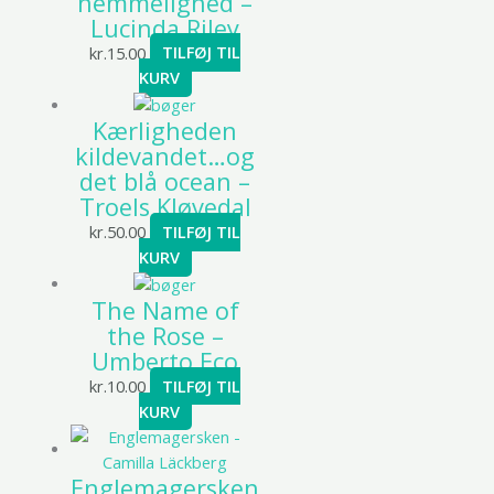
hemmelighed –
Lucinda Riley
kr.
15.00
TILFØJ TIL
KURV
Kærligheden
kildevandet…og
det blå ocean –
Troels Kløvedal
kr.
50.00
TILFØJ TIL
KURV
The Name of
the Rose –
Umberto Eco
kr.
10.00
TILFØJ TIL
KURV
Englemagersken