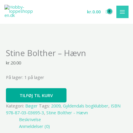
Gå
til
kr.
0.00
indholdet
Stine
Stine Bolther – Hævn
Bolther
-
kr.
20.00
Hævn
antal
På lager:
1 på lager
TILFØJ TIL KURV
Kategori:
Bøger
Tags:
2009
,
Gyldendals bogklubber
,
ISBN
978-87-03-03695-3
,
Stine Bolther - Hævn
Beskrivelse
Anmeldelser (0)