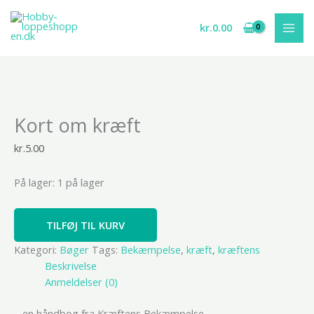
Gå
til
kr.
0.00
indholdet
Kort
Kort om kræft
om
kræft
kr.
5.00
antal
På lager:
1 på lager
TILFØJ TIL KURV
Kategori:
Bøger
Tags:
Bekæmpelse
,
kræft
,
kræftens
Beskrivelse
Anmeldelser (0)
– en håndbog fra Kræftens Bekæmpelse