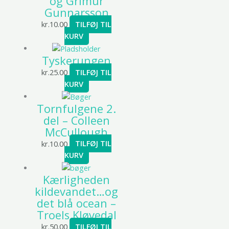
og Grimur
Gunnarsson
kr.
10.00
TILFØJ TIL
KURV
Tyskerungen
kr.
25.00
TILFØJ TIL
KURV
Tornfulgene 2.
del – Colleen
McCullough
kr.
10.00
TILFØJ TIL
KURV
Kærligheden
kildevandet…og
det blå ocean –
Troels Kløvedal
kr.
50.00
TILFØJ TIL