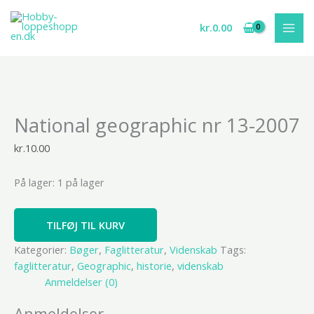
Gå
til
kr.
0.00
indholdet
National
National geographic nr 13-2007
geographic
nr
kr.
10.00
13-
2007
På lager:
1 på lager
antal
TILFØJ TIL KURV
Kategorier:
Bøger
,
Faglitteratur
,
Videnskab
Tags:
faglitteratur
,
Geographic
,
historie
,
videnskab
Anmeldelser (0)
Anmeldelser