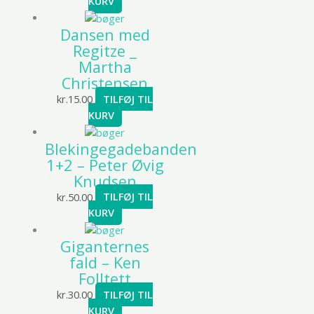
KURV
Dansen med
Regitze _
Martha
Christensen
kr.
15.00
TILFØJ TIL
KURV
Blekingegadebanden
1+2 – Peter Øvig
Knudsen
kr.
50.00
TILFØJ TIL
KURV
Giganternes
fald – Ken
Folltett
kr.
30.00
TILFØJ TIL
KURV