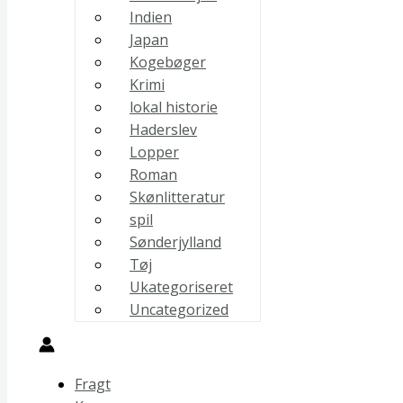
Indien
Japan
Kogebøger
Krimi
lokal historie
Haderslev
Lopper
Roman
Skønlitteratur
spil
Sønderjylland
Tøj
Ukategoriseret
Uncategorized
Fragt