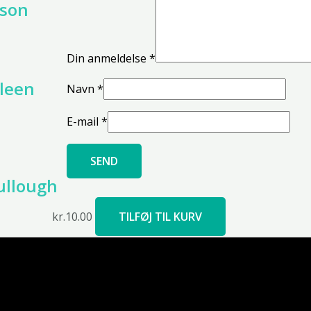
sson
Din anmeldelse
*
lleen
Navn
*
E-mail
*
ullough
kr.
10.00
TILFØJ TIL KURV