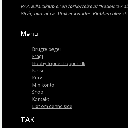
RAA Billardklub er en forkortelse af ”Rødekro-Aa
86 år, hvoraf ca. 15 % er kvinder. Klubben blev stif
Menu
Brugte bøger
Fragt
Hobby-loppeshoppen.dk
Kasse
Kurv
Min konto
Shop
Kontakt
Lidt om denne side
TAK