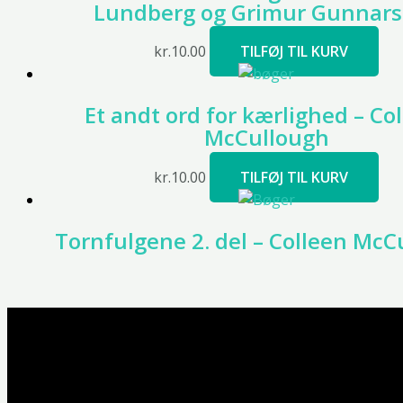
Lundberg og Grimur Gunnar
kr.
10.00
TILFØJ TIL KURV
Et andt ord for kærlighed – Co
McCullough
kr.
10.00
TILFØJ TIL KURV
Tornfulgene 2. del – Colleen McC