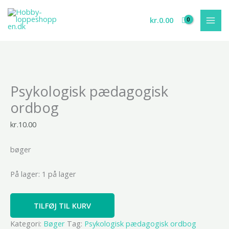
Gå
til
kr.
0.00
indholdet
Psykologisk
Psykologisk pædagogisk
pædagogisk
ordbog
ordbog
antal
kr.
10.00
bøger
På lager:
1 på lager
TILFØJ TIL KURV
Kategori:
Bøger
Tag:
Psykologisk pædagogisk ordbog