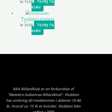
kr.
15.00
TILFØJ TIL
KURV
Tyskerungen
kr.
25.00
TILFØJ TIL
KURV
RAA Billardklub er en forkortelse af
”Rødekro-Aabenraa Billardklub”. Klubben
har omkring 60 medlemmer i alderen 10-86
år, hvoraf ca. 15 % er kvinder. Klubben blev
stiftet i 2005