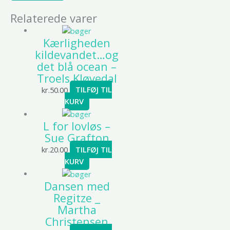
Relaterede varer
Kærligheden
kildevandet…og
det blå ocean –
Troels Kløvedal
kr.
50.00
TILFØJ TIL
KURV
L for lovløs –
Sue Grafton
kr.
20.00
TILFØJ TIL
KURV
Dansen med
Regitze _
Martha
Christensen