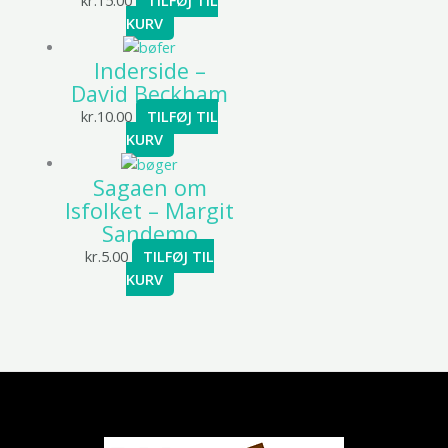
KURV
Inderside –
David Beckham
kr.
10.00
TILFØJ TIL
KURV
Sagaen om
Isfolket – Margit
Sandemo
kr.
5.00
TILFØJ TIL
KURV