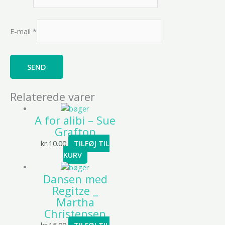
E-mail
*
Relaterede varer
A for alibi – Sue
Grafton
kr.
10.00
TILFØJ TIL
KURV
Dansen med
Regitze _
Martha
Christensen
kr.
15.00
TILFØJ TIL