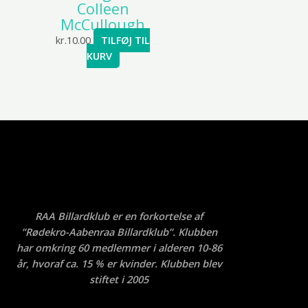
Colleen
McCullough
kr.
10.00
TILFØJ TIL
KURV
RAA Billardklub er en forkortelse af
”Rødekro-Aabenraa Billardklub”. Klubben
har omkring 60 medlemmer i alderen 10-86
år, hvoraf ca. 15 % er kvinder. Klubben blev
stiftet i 2005