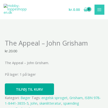
Gå
til
kr.
0.00
indholdet
The
The Appeal – John Grisham
Appeal
-
kr.
20.00
John
Grisham
The Appeal – John Grisham.
antal
På lager:
1 på lager
TILFØJ TIL KURV
Kategori:
Bøger
Tags:
engelsk sproget
,
Grisham
,
ISBN 978-
1-8441-3855-5
,
John
,
skønlitteratur
,
spænding