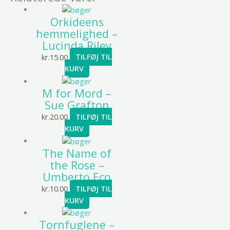
Orkideens
hemmelighed –
Lucinda Riley
kr.
15.00
TILFØJ TIL
KURV
M for Mord –
Sue Grafton
kr.
20.00
TILFØJ TIL
KURV
The Name of
the Rose –
Umberto Eco
kr.
10.00
TILFØJ TIL
KURV
Tornfuglene –