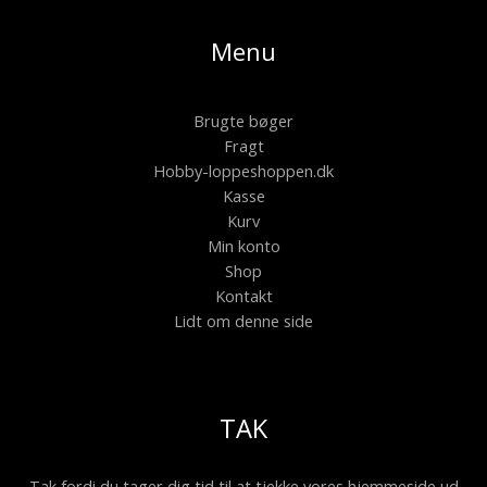
Menu
Brugte bøger
Fragt
Hobby-loppeshoppen.dk
Kasse
Kurv
Min konto
Shop
Kontakt
Lidt om denne side
TAK
Tak fordi du tager dig tid til at tjekke vores hjemmeside ud